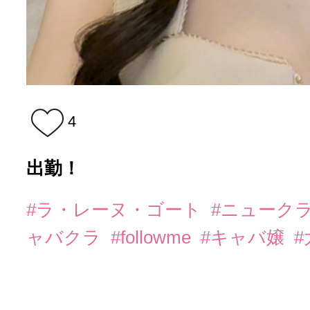
4
出勤！
#ラ・レーヌ・ゴート
#ニューク
ャバクラ
#followme
#キャバ嬢