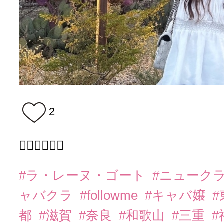
2
❤️‍🔥❤️‍🔥❤️‍🔥
#ラ・レーヌ・ゴート
#ニューク
ャバクラ
#followme
#キャバ嬢
都
#滋賀
#奈良
#和歌山
#三重