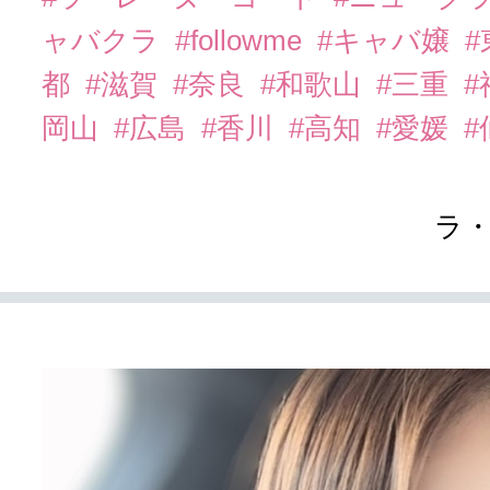
ャバクラ
#followme
#キャバ嬢
都
#滋賀
#奈良
#和歌山
#三重
岡山
#広島
#香川
#高知
#愛媛
#
ラ