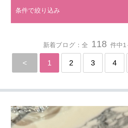
条件で絞り込み
118
新着ブログ：全
件中1
<
1
2
3
4