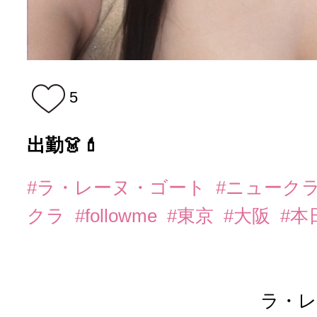
5
出勤👗💄
#ラ・レーヌ・ゴート
#ニューク
クラ
#followme
#東京
#大阪
#本
ラ・レ