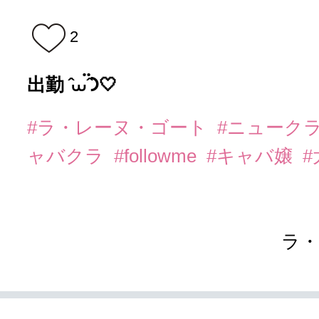
2
出勤 ̂⩊፟ ̂𐅀🤍
#ラ・レーヌ・ゴート
#ニューク
ャバクラ
#followme
#キャバ嬢
ラ