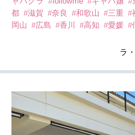
ャバクラ
#followme
#キャバ嬢
都
#滋賀
#奈良
#和歌山
#三重
岡山
#広島
#香川
#高知
#愛媛
#
ラ