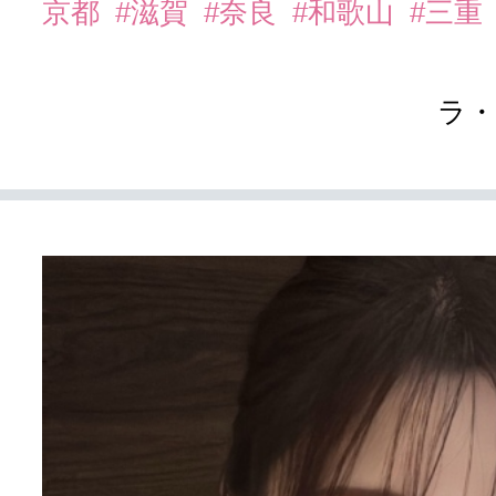
京都
#滋賀
#奈良
#和歌山
#三重
ラ