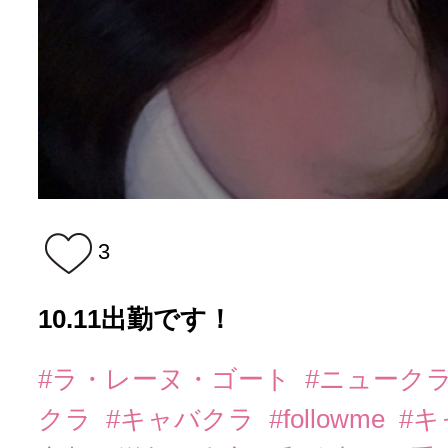
3
10.11出勤です！
#ラ・レーヌ・ゴート
#ニューク
クラ
#キャバクラ
#followme
#