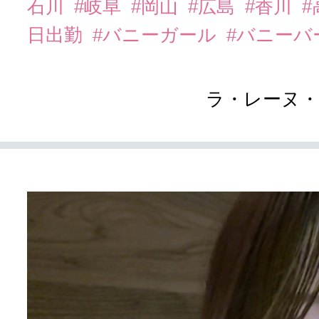
石川
#岐阜
#岡山
#広島
#香川
#
日出勤
#バニーガール
#バニーバ
ラ・レーヌ