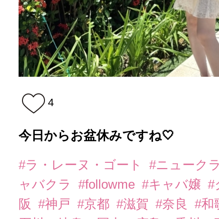
4
今日からお盆休みですね🤍
#ラ・レーヌ・ゴート
#ニューク
ャバクラ
#followme
#キャバ嬢
阪
#神戸
#京都
#滋賀
#奈良
#和