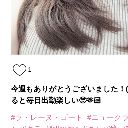
1
今週もありがとうございました！(*ˊ
ると毎日出勤楽しい🥺🫶🏻
#ラ・レーヌ・ゴート
#ニューク