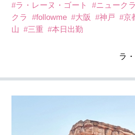
#ラ・レーヌ・ゴート
#ニューク
クラ
#followme
#大阪
#神戸
#京
山
#三重
#本日出勤
ラ