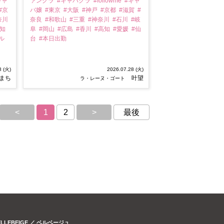
キャ
ァンクラ
#キャバクラ
#followme
#キャ
#京
バ嬢
#東京
#大阪
#神戸
#京都
#滋賀
#
奈川
奈良
#和歌山
#三重
#神奈川
#石川
#岐
高知
阜
#岡山
#広島
#香川
#高知
#愛媛
#仙
ル
台
#本日出勤
8 (火)
2026.07.28 (火)
まち
叶望
ラ・レーヌ・ゴート
<
1
2
>
最後
ELLEBEIGE ／ ベルベージュ