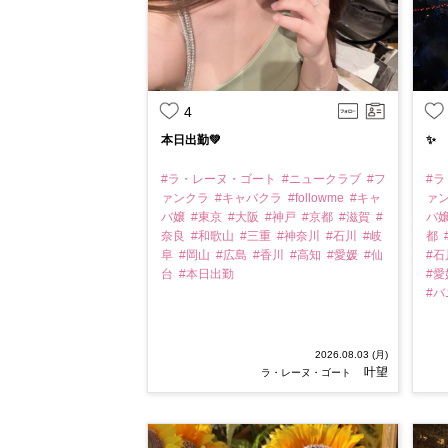
4
本日出勤💚
✨
#ラ・レーヌ・ゴート
#ニュークラブ
#フ
#
ァンクラ
#キャバクラ
#followme
#キャ
ァ
バ嬢
#東京
#大阪
#神戸
#京都
#滋賀
#
バ
奈良
#和歌山
#三重
#神奈川
#石川
#岐
都
阜
#岡山
#広島
#香川
#高知
#愛媛
#仙
#
台
#本日出勤
#
#
2026.08.03 (月)
叶望
ラ・レーヌ・ゴート