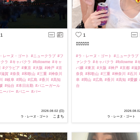
1
1
❤️‍🔥❤️‍🔥❤️‍🔥
ラ・レーヌ・ゴート
#ニュークラブ
#フ
#ラ・レーヌ・ゴート
#ニュークラブ
ンクラ
#キャバクラ
#followme
#キャ
ァンクラ
#キャバクラ
#followme
#
嬢
#グラビア
#東京
#大阪
#神戸
#京
バ嬢
#東京
#大阪
#神戸
#京都
#滋
#滋賀
#奈良
#和歌山
#三重
#神奈川
奈良
#和歌山
#三重
#神奈川
#石川
石川
#岐阜
#岡山
#広島
#香川
#高知
阜
#岡山
#広島
#香川
#高知
#愛媛
愛媛
#仙台
#本日出勤
#バニーガール
台
バニーバー
#バニー
#バー
2026.08.02 (日)
2026.08.0
こまち
ラ・レーヌ・ゴート
ラ・レーヌ・ゴート