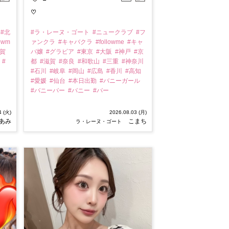
♡
#北
#ラ・レーヌ・ゴート
#ニュークラブ
#フ
lowm
ァンクラ
#キャバクラ
#followme
#キャ
滋賀
バ嬢
#グラビア
#東京
#大阪
#神戸
#京
山
#
都
#滋賀
#奈良
#和歌山
#三重
#神奈川
#石川
#岐阜
#岡山
#広島
#香川
#高知
#愛媛
#仙台
#本日出勤
#バニーガール
#バニーバー
#バニー
#バー
4 (火)
2026.08.03 (月)
あみ
こまち
ラ・レーヌ・ゴート