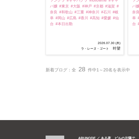
ァンクラ
#キャバクラ
#followme
#キャ
ァ
バ嬢
#東京
#大阪
#神戸
#京都
#滋賀
#
バ
奈良
#和歌山
#三重
#神奈川
#石川
#岐
奈
阜
#岡山
#広島
#香川
#高知
#愛媛
#仙
阜
台
#本日出勤
台
2026.07.30 (木)
叶望
ラ・レーヌ・ゴート
28
新着ブログ：全
件中1～20名を表示中
ARUNODE ／ ある夜、ビルの片隅で