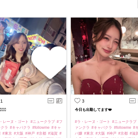
1
3
🔥❤️‍🔥
今日も出勤してます❤️
ラ・レーヌ・ゴート
#ニュークラブ
#フ
#ラ・レーヌ・ゴート
#ニュークラブ
ンクラ
#キャバクラ
#followme
#キャ
ァンクラ
#キャバクラ
#followme
#
嬢
#東京
#大阪
#神戸
#京都
#滋賀
#
バ嬢
#東京
#大阪
#神戸
#京都
#滋