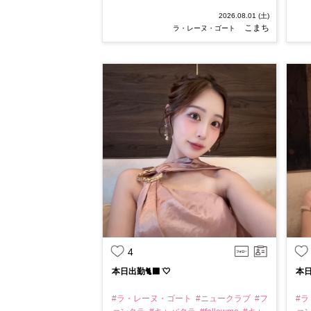
2026.08.01 (土)
こまち
ラ・レーヌ・ゴート
4
本日出勤🐈‍⬛ ͗︎🤍
本日出
#ラ・レーヌ・ゴート
#ニュークラブ
#フ
#