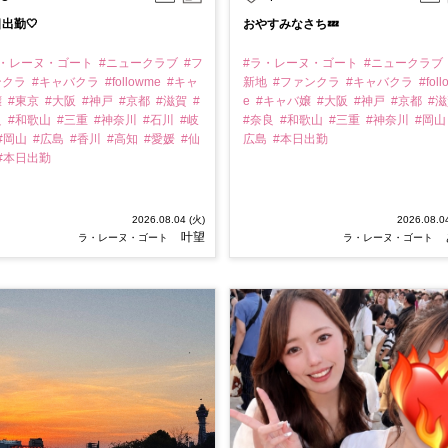
出勤🤍
おやすみなさち💤
ラ・レーヌ・ゴート
#ニュークラブ
#フ
#ラ・レーヌ・ゴート
#ニュークラブ
ンクラ
#キャバクラ
#followme
#キャ
新地
#ファンクラ
#キャバクラ
#fol
嬢
#東京
#大阪
#神戸
#京都
#滋賀
#
e
#キャバ嬢
#大阪
#神戸
#京都
#
良
#和歌山
#三重
#神奈川
#石川
#岐
#奈良
#和歌山
#三重
#神奈川
#岡
#岡山
#広島
#香川
#高知
#愛媛
#仙
広島
#本日出勤
#本日出勤
2026.08.04 (火)
2026.08.0
叶望
ラ・レーヌ・ゴート
ラ・レーヌ・ゴート