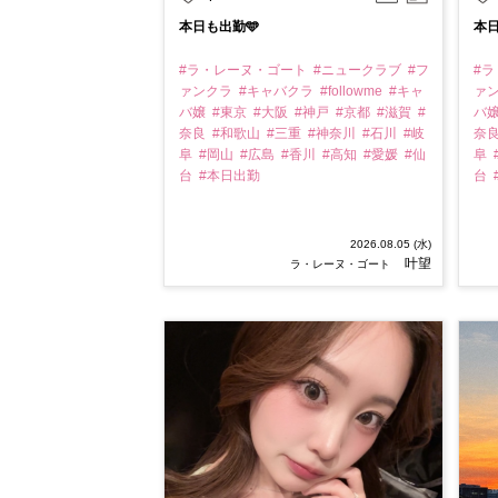
本日も出勤🩵
本日
#ラ・レーヌ・ゴート
#ニュークラブ
#フ
#
ァンクラ
#キャバクラ
#followme
#キャ
ァ
バ嬢
#東京
#大阪
#神戸
#京都
#滋賀
#
バ
奈良
#和歌山
#三重
#神奈川
#石川
#岐
奈
阜
#岡山
#広島
#香川
#高知
#愛媛
#仙
阜
台
#本日出勤
台
2026.08.05 (水)
叶望
ラ・レーヌ・ゴート