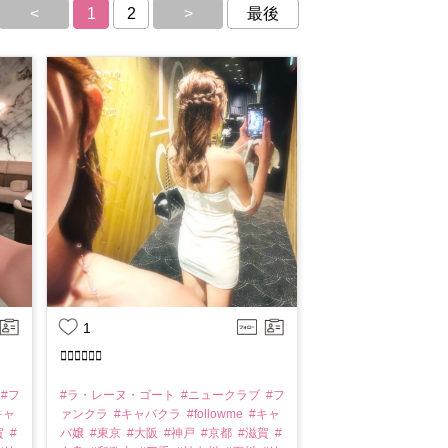
<
1
2
>
最後
1
❤️‍🔥❤️‍🔥❤️‍🔥
#フ
#ラ・レーヌ・ゴート
#ニュークラブ
#フ
キャ
ァンクラ
#キャバクラ
#followme
#キャ
賀
#
バ嬢
#東京
#大阪
#神戸
#京都
#滋賀
#