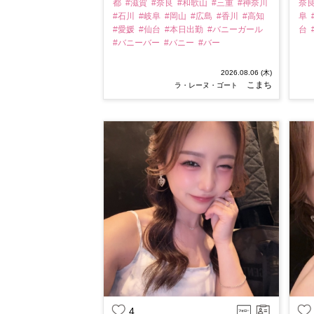
都
#滋賀
#奈良
#和歌山
#三重
#神奈川
奈
#石川
#岐阜
#岡山
#広島
#香川
#高知
阜
#愛媛
#仙台
#本日出勤
#バニーガール
台
#バニーバー
#バニー
#バー
2026.08.06 (木)
こまち
ラ・レーヌ・ゴート
4