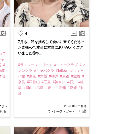
4
7月も、私を指名して会いに来てくださっ
た皆様⟡.·*. 本当に本当にありがとうござ
いました🥲✨...
#フ
キャ
賀
#
#ラ・レーヌ・ゴート
#ニュークラブ
#フ
#岐
ァンクラ
#キャバクラ
#followme
#キャ
#仙
バ嬢
#東京
#大阪
#神戸
#京都
#滋賀
#
奈良
#和歌山
#三重
#神奈川
#石川
#岐
阜
#岡山
#広島
#香川
#高知
#愛媛
#仙
台
2 (日)
2026.08.02 (日)
もも
叶望
ラ・レーヌ・ゴート