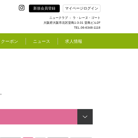
新規会員登録
マイページログイン
ニュークラブ ： ラ・レーヌ・ゴート
大阪府大阪市北区堂島1-3-31 堂島ビル2F
TEL.06-6348-1118
クーポン
ニュース
求人情報
。