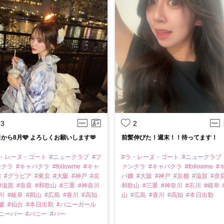
3
2
から8月🩵 よろしくお願いします🫶
前髪伸びた！週末！！待ってます！
ラ・レーヌ・ゴート
#ニュークラブ
#フ
#ラ・レーヌ・ゴート
#ニュークラブ
ンクラ
#キャバクラ
#followme
#キャ
ァンクラ
#キャバクラ
#followme
#
嬢
#グラビア
#東京
#大阪
#神戸
#京
バ嬢
#大阪
#神戸
#京都
#滋賀
#奈
#滋賀
#奈良
#和歌山
#三重
#神奈川
和歌山
#三重
#神奈川
#石川
#岐阜
石川
#岐阜
#岡山
#広島
#香川
#高知
山
#広島
#香川
#高知
#本日出勤
愛媛
#仙台
#本日出勤
#バニーガール
バニーバー
#バニー
#バー