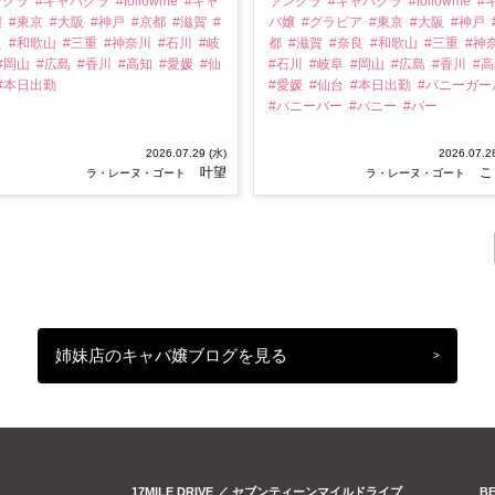
ンクラ
#キャバクラ
#followme
#キャ
ァンクラ
#キャバクラ
#followme
#
嬢
#東京
#大阪
#神戸
#京都
#滋賀
#
バ嬢
#グラビア
#東京
#大阪
#神戸
良
#和歌山
#三重
#神奈川
#石川
#岐
都
#滋賀
#奈良
#和歌山
#三重
#神
#岡山
#広島
#香川
#高知
#愛媛
#仙
#石川
#岐阜
#岡山
#広島
#香川
#
#本日出勤
#愛媛
#仙台
#本日出勤
#バニーガー
#バニーバー
#バニー
#バー
2026.07.29 (水)
2026.07.2
叶望
こ
ラ・レーヌ・ゴート
ラ・レーヌ・ゴート
姉妹店のキャバ嬢ブログを見る
>
17MILE DRIVE ／ セブンティーンマイルドライブ
B