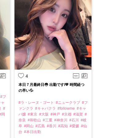
4
本日７月最終日😳 出勤です❕💚 時間経つ
の早い💦
#フ
キャ
#ラ・レーヌ・ゴート
#ニュークラブ
#フ
良
#
ァンクラ
#キャバクラ
#followme
#キャ
#岡
バ嬢
#東京
#大阪
#神戸
#京都
#滋賀
#
奈良
#和歌山
#三重
#神奈川
#石川
#岐
阜
#岡山
#広島
#香川
#高知
#愛媛
#仙
台
#本日出勤