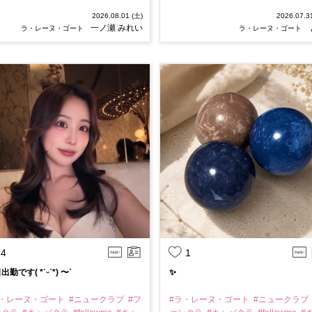
2026.08.01 (土)
2026.07.3
一ノ瀬 みれい
ラ・レーヌ・ゴート
ラ・レーヌ・ゴート
4
1
勤です( *ˊᵕˋ*) 〜ᐝ
✨
ラ・レーヌ・ゴート
#ニュークラブ
#フ
#ラ・レーヌ・ゴート
#ニュークラブ