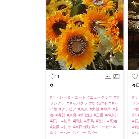
1
🌻
今日
#ラ・レーヌ・ゴート
#ニュークラブ
#フ
#
ァンクラ
#キャバクラ
#followme
#キャ
ァ
バ嬢
#グラビア
#東京
#大阪
#神戸
#京
バ
都
#滋賀
#奈良
#和歌山
#三重
#神奈川
都
#石川
#岐阜
#岡山
#広島
#香川
#高知
#
#愛媛
#仙台
#本日出勤
#バニーガール
#
#バニーバー
#バニー
#バー
#