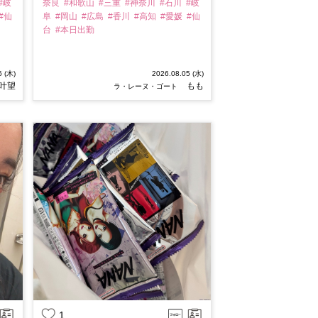
#岐
奈良
#和歌山
#三重
#神奈川
#石川
#岐
#仙
阜
#岡山
#広島
#香川
#高知
#愛媛
#仙
台
#本日出勤
6 (木)
2026.08.05 (水)
叶望
もも
ラ・レーヌ・ゴート
1