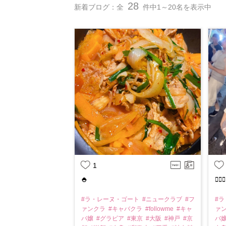
28
新着ブログ：全
件中1～20名を表示中
1
🍚
❤️‍🔥❤️‍
#ラ・レーヌ・ゴート
#ニュークラブ
#フ
#
ァンクラ
#キャバクラ
#followme
#キャ
ァ
バ嬢
#グラビア
#東京
#大阪
#神戸
#京
バ