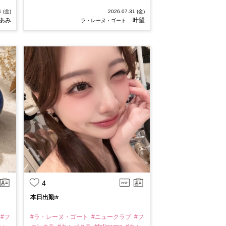
1 (金)
2026.07.31 (金)
あみ
叶望
ラ・レーヌ・ゴート
4
本日出勤⭐️
#フ
#ラ・レーヌ・ゴート
#ニュークラブ
#フ