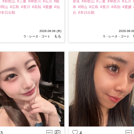
良
#和歌山
#三重
#神奈川
#石川
#岐
奈良
#和歌山
#三重
#神奈川
#石川
#岡山
#広島
#香川
#高知
#愛媛
#仙
阜
#岡山
#広島
#香川
#高知
#愛媛
#本日出勤
台
#本日出勤
2026.08.06 (木)
2026.08.0
もも
ラ・レーヌ・ゴート
ラ・レーヌ・ゴート
3
4