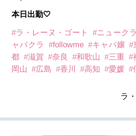
本日出勤🤍
#ラ・レーヌ・ゴート
#ニューク
ャバクラ
#followme
#キャバ嬢
都
#滋賀
#奈良
#和歌山
#三重
岡山
#広島
#香川
#高知
#愛媛
#
ラ