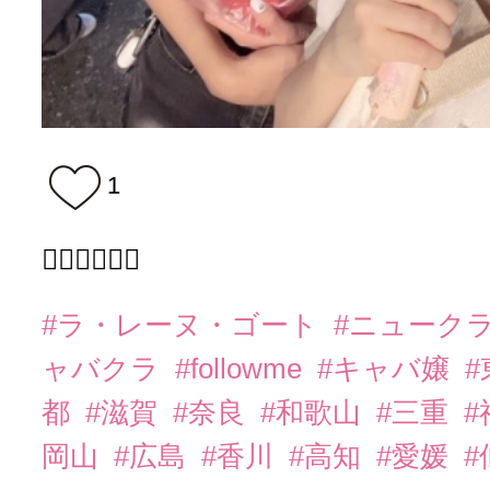
1
❤️‍🔥❤️‍🔥❤️‍🔥
#ラ・レーヌ・ゴート
#ニューク
ャバクラ
#followme
#キャバ嬢
都
#滋賀
#奈良
#和歌山
#三重
岡山
#広島
#香川
#高知
#愛媛
#