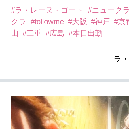
#ラ・レーヌ・ゴート
#ニューク
クラ
#followme
#大阪
#神戸
#京
山
#三重
#広島
#本日出勤
ラ