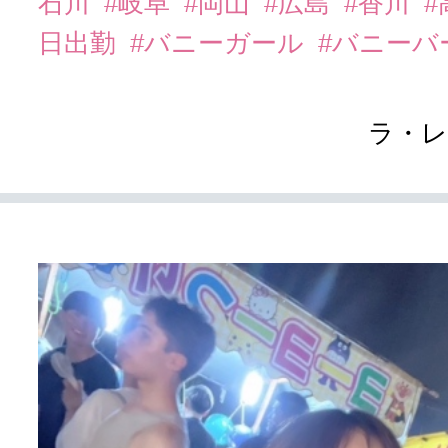
石川
#岐阜
#岡山
#広島
#香川
#
日出勤
#バニーガール
#バニーバ
ラ・レ