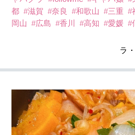
都
#滋賀
#奈良
#和歌山
#三重
岡山
#広島
#香川
#高知
#愛媛
#
ラ