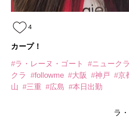
4
カープ！
#ラ・レーヌ・ゴート
#ニューク
クラ
#followme
#大阪
#神戸
#京
山
#三重
#広島
#本日出勤
ラ