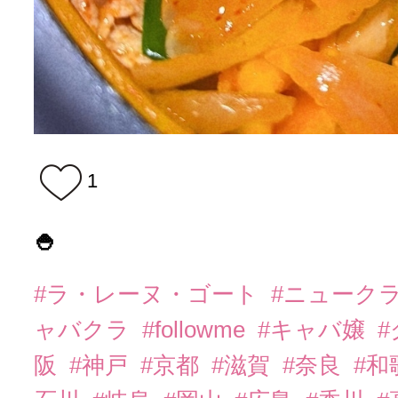
1
🍚
#ラ・レーヌ・ゴート
#ニューク
ャバクラ
#followme
#キャバ嬢
阪
#神戸
#京都
#滋賀
#奈良
#和