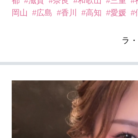
都
#滋賀
#奈良
#和歌山
#三重
岡山
#広島
#香川
#高知
#愛媛
#
ラ