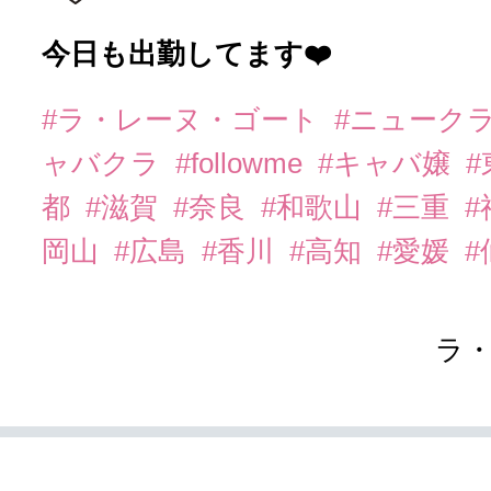
今日も出勤してます❤️
#ラ・レーヌ・ゴート
#ニューク
ャバクラ
#followme
#キャバ嬢
都
#滋賀
#奈良
#和歌山
#三重
岡山
#広島
#香川
#高知
#愛媛
#
ラ