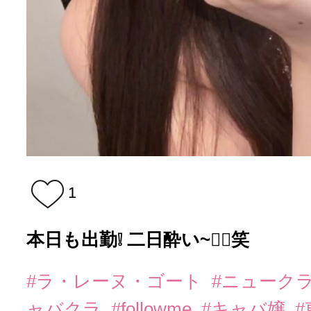
1
本日も出勤❕ 二日酔い~😵‍💫笑
#ラ・レーヌ・ゴート
#ニューク
ャバクラ
#followme
#キャバ嬢