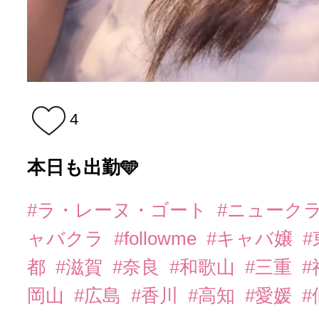
4
本日も出勤🩵
#ラ・レーヌ・ゴート
#ニューク
ャバクラ
#followme
#キャバ嬢
都
#滋賀
#奈良
#和歌山
#三重
岡山
#広島
#香川
#高知
#愛媛
#