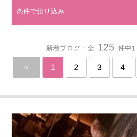
条件で絞り込み
125
新着ブログ：全
件中1
<
1
2
3
4