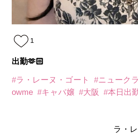
1
出勤🫶🏻
#ラ・レーヌ・ゴート
#ニューク
owme
#キャバ嬢
#大阪
#本日出
ラ・レ