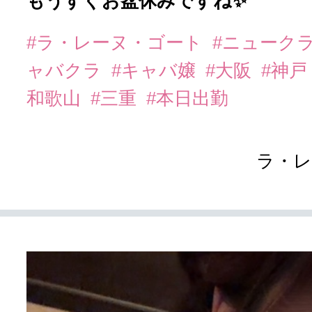
もうすぐお盆休みですね✨
#ラ・レーヌ・ゴート
#ニューク
ャバクラ
#キャバ嬢
#大阪
#神戸
和歌山
#三重
#本日出勤
ラ・レ