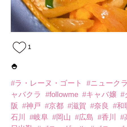
1
🍚
#ラ・レーヌ・ゴート
#ニューク
ャバクラ
#followme
#キャバ嬢
阪
#神戸
#京都
#滋賀
#奈良
#和
石川
#岐阜
#岡山
#広島
#香川
#