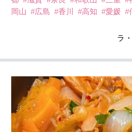
岡山
#広島
#香川
#高知
#愛媛
#
ラ