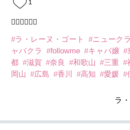
1
❤️‍🔥❤️‍🔥❤️‍🔥
#ラ・レーヌ・ゴート
#ニューク
ャバクラ
#followme
#キャバ嬢
都
#滋賀
#奈良
#和歌山
#三重
岡山
#広島
#香川
#高知
#愛媛
#
ラ