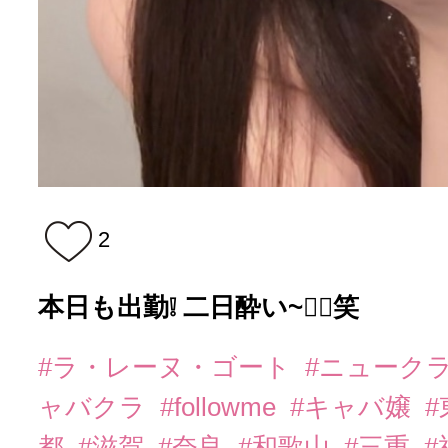
2
本日も出勤❕ 二日酔い~😵‍💫笑
#ラ・レーヌ・ゴート
#ニューク
ャバクラ
#followme
#キャバ嬢
都
#滋賀
#奈良
#和歌山
#三重