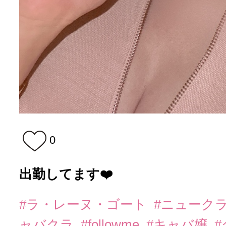
0
出勤してます❤️
#ラ・レーヌ・ゴート
#ニューク
ャバクラ
#followme
#キャバ嬢