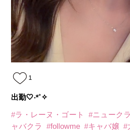
1
出勤🤍‧*˚✧
#ラ・レーヌ・ゴート
#ニューク
ャバクラ
#followme
#キャバ嬢