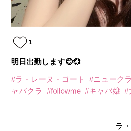
1
明日出勤します😊💞
#ラ・レーヌ・ゴート
#ニューク
ャバクラ
#followme
#キャバ嬢
ラ