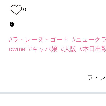
0
💐
#ラ・レーヌ・ゴート
#ニューク
owme
#キャバ嬢
#大阪
#本日出
ラ・レ